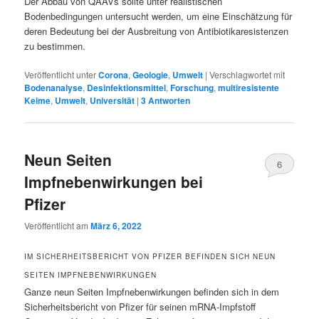
Der Abbau von QAAVs sollte unter realistischen
Bodenbedingungen untersucht werden, um eine Einschätzung für
deren Bedeutung bei der Ausbreitung von Antibiotikaresistenzen
zu bestimmen.
Veröffentlicht unter
Corona
,
Geologie
,
Umwelt
|
Verschlagwortet mit
Bodenanalyse
,
Desinfektionsmittel
,
Forschung
,
multiresistente
Keime
,
Umwelt
,
Universität
|
3
Antworten
Neun Seiten
6
Impfnebenwirkungen bei
Pfizer
Veröffentlicht am
März 6, 2022
IM SICHERHEITSBERICHT VON PFIZER BEFINDEN SICH NEUN
SEITEN IMPFNEBENWIRKUNGEN
Ganze neun Seiten Impfnebenwirkungen befinden sich in dem
Sicherheitsbericht von Pfizer für seinen mRNA-Impfstoff