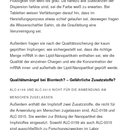
Flüssigkeit von weiß bis grau. Da nahezu alle Substanzen der
Dispersion farblos sind, sei die Farbe weiß zu erwarten. Bei
Tabletten weisen Verfärbungen darauf hin, dass im
Herstellungsprozess etwas schief gelaufen sei, deswegen fragen
die Wissenschaftler Sahin, ob die Graufärbung eine
Verunreinigung sei.
Außerdem fragen sie nach der Qualitätssicherung der kaum
geprüften Impfungen; wie sichergestellt sei, dass die richtige
Menge mRNA in den Lipid-Nanopartikeln enthalten sei, wie die
Qualität der einzelnen Chargen und wie die Konzentration der
mRNA inner- und außerhalb der Lipid-Nanopartikel geprüft werde.
Qualitätsmängel bei Biontech? – Gefährliche Zusatzstoffe?
ALC-0159 UND ALC-0315 NICHT FÜR DIE ANWENDUNG AM
MENSCHEN ZUGELASSEN
Außerdem enthält der Impfstoff zwei Zusatzstoffe, die nicht für
die Anwendung am Menschen zugelassen sind, ALC-0159 und
ALC 0315. Sie werden zur Bildung der Nanopartikel des
Impfstoffes eingesetzt. Sowohl ALC-0159 als auch ALC-0315
sind ausschließlich zu Forschungszwecken im Labor