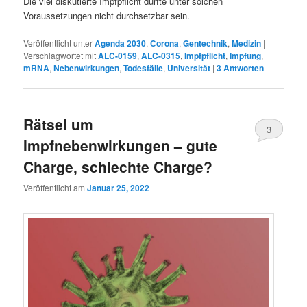
Die viel diskutierte Impfpflicht dürfte unter solchen
Voraussetzungen nicht durchsetzbar sein.
Veröffentlicht unter
Agenda 2030
,
Corona
,
Gentechnik
,
Medizin
|
Verschlagwortet mit
ALC-0159
,
ALC-0315
,
Impfpflicht
,
Impfung
,
mRNA
,
Nebenwirkungen
,
Todesfälle
,
Universität
|
3
Antworten
Rätsel um
3
Impfnebenwirkungen – gute
Charge, schlechte Charge?
Veröffentlicht am
Januar 25, 2022