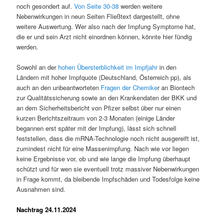
noch gesondert auf.
Von Seite 30-38
werden weitere
Nebenwirkungen in neun Seiten Fließtext dargestellt, ohne
weitere Auswertung. Wer also nach der Impfung Symptome hat,
die er und sein Arzt nicht einordnen können, könnte hier fündig
werden.
Sowohl an der
hohen Übersterblichkeit im Impfjahr
in den
Ländern mit hoher Impfquote (Deutschland, Österreich pp), als
auch an den unbeantworteten
Fragen der Chemike
r an Biontech
zur Qualitätssicherung sowie an den Krankendaten der BKK und
an dem Sicherheitsbericht von Pfizer selbst über nur einen
kurzen Berichtszeitraum von 2-3 Monaten (einige Länder
begannen erst später mit der Impfung), lässt sich schnell
feststellen, dass die mRNA-Technologie noch nicht ausgereift ist,
zumindest nicht für eine Massenimpfung. Nach wie vor liegen
keine Ergebnisse vor, ob und wie lange die Impfung überhaupt
schützt und für wen sie eventuell trotz massiver Nebenwirkungen
in Frage kommt, da bleibende Impfschäden und Todesfolge keine
Ausnahmen sind.
Nachtrag 24.11.2024