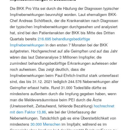
Die BKK Pro Vita sei durch die Häufung der Diagnosen typischer
Impfnebenwirkungen beunruhigt worden. Laut ehemaligem BKK-
Chef Andreas Schöfbeck, der die Krankenakten nach Diagnosen
der typischen Impfnebenwirkungen durchgesehen und analysiert
hat, sind bei den Patientenakten der BKK bis Mitte des Dritten
Quartals bereits
216.695 behandlungsbedürftige
Impfnebenwirkungen
in den ersten 7 Monaten bei der BKK
aufgetreten. Hochgerechnet auf alle Geimpften und auf das Jahr
wären das laut Datenanalyse 3 Millionen Impfopfer, die
zumindest behandlungsbedürftige Erkrankungen aufwiesen oder
noch aufweisen. Das zeigt deutlich, dass die
Impfnebenwirkungen beim Paul-Ehrlich-Institut stark untererfasst
sind, das bis 31.12. 2021 lediglich 244.576 Nebenwirkungen aller
Geimpfter erfasst hatte. Rund 31.000 Todesfälle dürfte es
mindestens außerdem durch die Impfung gegeben haben, wenn
man die Meldeversäumnisse beim PEI durch die Ärzte
(Unwissenheit, Zeitaufwand, fehlende Bezahlung)
hochrechnet
mit dem Faktor 13,86
, wie bei der Unterfassung der
Nebenwirkungen. Tatsächlich gab es eine Übersterblichkeit von
mindestens
30.000 Menschen
im Impfjahr, während es im