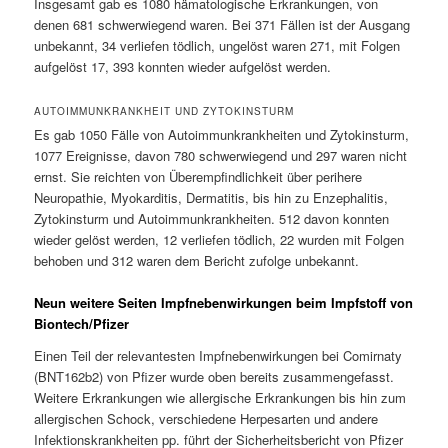
Insgesamt gab es 1080 hämatologische Erkrankungen, von
denen 681 schwerwiegend waren. Bei 371 Fällen ist der Ausgang
unbekannt, 34 verliefen tödlich, ungelöst waren 271, mit Folgen
aufgelöst 17, 393 konnten wieder aufgelöst werden.
AUTOIMMUNKRANKHEIT UND ZYTOKINSTURM
Es gab 1050 Fälle von Autoimmunkrankheiten und Zytokinsturm,
1077 Ereignisse, davon 780 schwerwiegend und 297 waren nicht
ernst. Sie reichten von Überempfindlichkeit über perihere
Neuropathie, Myokarditis, Dermatitis, bis hin zu Enzephalitis,
Zytokinsturm und Autoimmunkrankheiten. 512 davon konnten
wieder gelöst werden, 12 verliefen tödlich, 22 wurden mit Folgen
behoben und 312 waren dem Bericht zufolge unbekannt.
Neun weitere Seiten Impfnebenwirkungen beim Impfstoff von
Biontech/Pfizer
Einen Teil der relevantesten Impfnebenwirkungen bei Comirnaty
(BNT162b2) von Pfizer wurde oben bereits zusammengefasst.
Weitere Erkrankungen wie allergische Erkrankungen bis hin zum
allergischen Schock, verschiedene Herpesarten und andere
Infektionskrankheiten pp. führt der Sicherheitsbericht von Pfizer