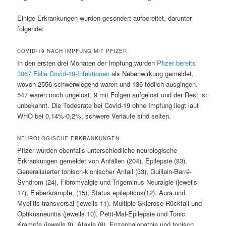
Einige Erkrankungen wurden gesondert aufbereitet, darunter
folgende:
COVID-19 NACH IMPFUNG MIT PFIZER
In den ersten drei Monaten der Impfung wurden
Pfizer bereits
3067 Fälle Covid-19-Infektionen
als Nebenwirkung gemeldet,
wovon 2556 schwerwiegend waren und 136 tödlich ausgingen.
547 waren noch ungelöst, 9 mit Folgen aufgelöst und der Rest ist
unbekannt. Die Todesrate bei Covid-19 ohne Impfung liegt laut
WHO bei 0,14%-0,2%, schwere Verläufe sind selten.
NEUROLOGISCHE ERKRANKUNGEN
Pfizer wurden ebenfalls unterschiedliche neurologische
Erkrankungen gemeldet von Anfällen (204), Epilepsie (83),
Generalisierter tonisch-klonischer Anfall (33), Guillain-Barré-
Syndrom (24), Fibromyalgie und Trigeminus Neuralgie (jeweils
17), Fieberkrämpfe, (15), Status epilepticus(12), Aura und
Myelitis transversal (jeweils 11), Multiple Sklerose Rückfall und
Optikusneuritis (jeweils 10), Petit-Mal-Epilepsie und Tonic
Krämpfe (jeweils 9), Ataxie (8), Enzephalopathie und tonisch