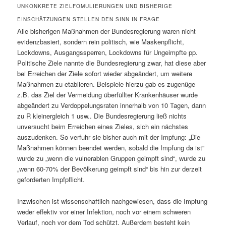
UNKONKRETE ZIELFOMULIERUNGEN UND BISHERIGE
EINSCHÄTZUNGEN STELLEN DEN SINN IN FRAGE
Alle bisherigen Maßnahmen der Bundesregierung waren nicht
evidenzbasiert, sondern rein politisch, wie Maskenpflicht,
Lockdowns, Ausgangssperren, Lockdowns für Ungeimpfte pp.
Politische Ziele nannte die Bundesregierung zwar, hat diese aber
bei Erreichen der Ziele sofort wieder abgeändert, um weitere
Maßnahmen zu etablieren. Beispiele hierzu gab es zugenüge
z.B. das Ziel der Vermeidung überfüllter Krankenhäuser wurde
abgeändert zu Verdoppelungsraten innerhalb von 10 Tagen, dann
zu R kleinergleich 1 usw.. Die Bundesregierung ließ nichts
unversucht beim Erreichen eines Zieles, sich ein nächstes
auszudenken. So verfuhr sie bisher auch mit der Impfung: „Die
Maßnahmen können beendet werden, sobald die Impfung da ist“
wurde zu „wenn die vulnerablen Gruppen geimpft sind“, wurde zu
„wenn 60-70% der Bevölkerung geimpft sind“ bis hin zur derzeit
geforderten Impfpflicht.
Inzwischen ist wissenschaftlich nachgewiesen, dass die Impfung
weder effektiv vor einer Infektion, noch vor einem schweren
Verlauf, noch vor dem Tod schützt. Außerdem besteht kein