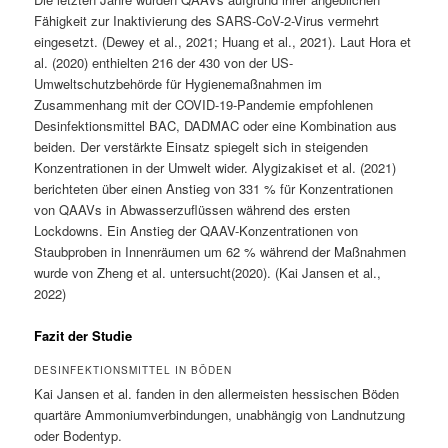
Fähigkeit zur Inaktivierung des SARS-CoV-2-Virus vermehrt
eingesetzt. (Dewey et al., 2021; Huang et al., 2021). Laut Hora et
al. (2020) enthielten 216 der 430 von der US-
Umweltschutzbehörde für Hygienemaßnahmen im
Zusammenhang mit der COVID-19-Pandemie empfohlenen
Desinfektionsmittel BAC, DADMAC oder eine Kombination aus
beiden. Der verstärkte Einsatz spiegelt sich in steigenden
Konzentrationen in der Umwelt wider. Alygizakiset et al. (2021)
berichteten über einen Anstieg von 331 % für Konzentrationen
von QAAVs in Abwasserzuflüssen während des ersten
Lockdowns. Ein Anstieg der QAAV-Konzentrationen von
Staubproben in Innenräumen um 62 % während der Maßnahmen
wurde von Zheng et al. untersucht(2020). (Kai Jansen et al.,
2022)
Fazit der Studie
DESINFEKTIONSMITTEL IN BÖDEN
Kai Jansen et al. fanden in den allermeisten hessischen Böden
quartäre Ammoniumverbindungen, unabhängig von Landnutzung
oder Bodentyp.