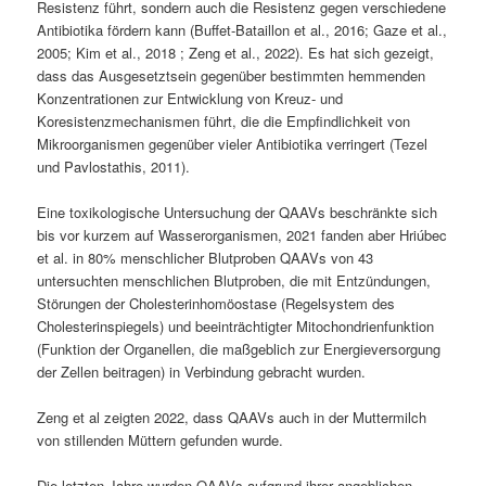
Resistenz führt, sondern auch die Resistenz gegen verschiedene
Antibiotika fördern kann (Buffet-Bataillon et al., 2016; Gaze et al.,
2005; Kim et al., 2018 ; Zeng et al., 2022). Es hat sich gezeigt,
dass das Ausgesetztsein gegenüber bestimmten hemmenden
Konzentrationen zur Entwicklung von Kreuz- und
Koresistenzmechanismen führt, die die Empfindlichkeit von
Mikroorganismen gegenüber vieler Antibiotika verringert (Tezel
und Pavlostathis, 2011).
Eine toxikologische Untersuchung der QAAVs beschränkte sich
bis vor kurzem auf Wasserorganismen, 2021 fanden aber Hriúbec
et al. in 80% menschlicher Blutproben QAAVs von 43
untersuchten menschlichen Blutproben, die mit Entzündungen,
Störungen der Cholesterinhomöostase (Regelsystem des
Cholesterinspiegels) und beeinträchtigter Mitochondrienfunktion
(Funktion der Organellen, die maßgeblich zur Energieversorgung
der Zellen beitragen) in Verbindung gebracht wurden.
Zeng et al zeigten 2022, dass QAAVs auch in der Muttermilch
von stillenden Müttern gefunden wurde.
Die letzten Jahre wurden QAAVs aufgrund ihrer angeblichen