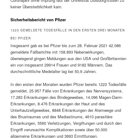
Coronajahr ohne Impfung laut der Unversität Duisburg/Essen zu
keiner Übersterblichkeit kam.
Sicherheitsbericht von Pfizer
1223 GEMELDETE TODESFÄLLE IN DEN ERSTEN DREI MONATEN
BEI PFIZER
Insgesamt gab es bei Pfizer bis zum 28. Februar 2021 42.086
gemeldete Fallberichte mit 158.893 Nebenwirkungen,
überwiegend gingen Meldungen aus den USA und Großbritannien
ein von insgesamt 29914 Frauen und 9182 Männern. Das
durchschnittliche Medelalter lag bei 50,9 Jahren.
In den ersten drei Monaten wurden Pfizer bereits 1223 Todesfälle
gemeldet, 25.957 Fälle von Erkrankungen des Nervensystems,
17.283 Erkrankungen des Bindegewebes, 14.096 Magen-Darm-
Erkrankungen, 8.476 Erkrankungen der Haut und des
Unterhautzellgewebes, 8848 Erkrankungen der Atemwege und
des Brustraumes und des Mediastinums, 4610 parasitäre
Erkrankungen, 5560 Verletzungen, Vergiftungen und durch den
Eingriff verursachte Komplikationen sowie über 50.000
allgemeine Erkrankungen und 3693 Ermittlungen.