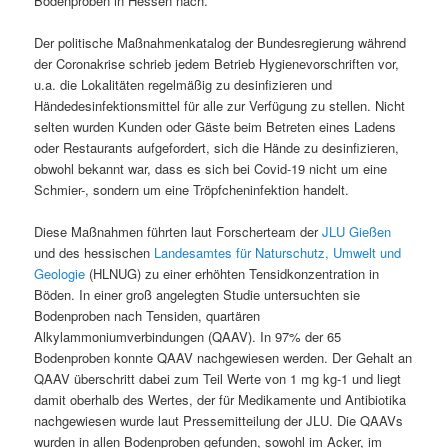
Bodenproben in Hessen nach.
Der politische Maßnahmenkatalog der Bundesregierung während
der Coronakrise schrieb jedem Betrieb Hygienevorschriften vor,
u.a. die Lokalitäten regelmäßig zu desinfizieren und
Händedesinfektionsmittel für alle zur Verfügung zu stellen. Nicht
selten wurden Kunden oder Gäste beim Betreten eines Ladens
oder Restaurants aufgefordert, sich die Hände zu desinfizieren,
obwohl bekannt war, dass es sich bei Covid-19 nicht um eine
Schmier-, sondern um eine Tröpfcheninfektion handelt.
Diese Maßnahmen führten laut Forscherteam der
JLU Gießen
und des hessischen
Landesamtes für Naturschutz, Umwelt und
Geologie
(HLNUG) zu einer erhöhten Tensidkonzentration in
Böden. In einer groß angelegten Studie untersuchten sie
Bodenproben nach Tensiden, quartären
Alkylammoniumverbindungen (QAAV). In 97% der 65
Bodenproben konnte QAAV nachgewiesen werden. Der Gehalt an
QAAV überschritt dabei zum Teil Werte von 1 mg kg-1 und liegt
damit oberhalb des Wertes, der für Medikamente und Antibiotika
nachgewiesen wurde laut Pressemitteilung der JLU. Die QAAVs
wurden in allen Bodenproben gefunden, sowohl im Acker, im