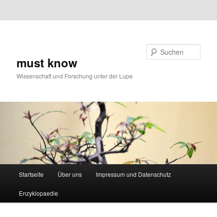
Zum primären Inhalt springen
Zum
Zum sekundären Inhalt springen
Inhalt
springen
Suchen
must know
Wissenschaft und Forschung unter der Lupe
Hauptmenü
Startseite
Über uns
Impressum und Datenschutz
Enzyklopaedie