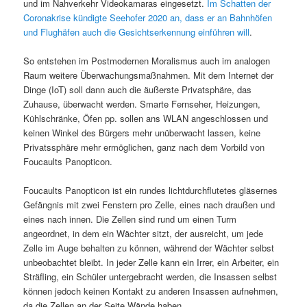
und im Nahverkehr Videokamaras eingesetzt.
Im Schatten der
Coronakrise kündigte Seehofer 2020 an, dass er an Bahnhöfen
und Flughäfen auch die Gesichtserkennung einführen will
.
So entstehen im Postmodernen Moralismus auch im analogen
Raum weitere Überwachungsmaßnahmen. Mit dem Internet der
Dinge (IoT) soll dann auch die äußerste Privatsphäre, das
Zuhause, überwacht werden. Smarte Fernseher, Heizungen,
Kühlschränke, Öfen pp. sollen ans WLAN angeschlossen und
keinen Winkel des Bürgers mehr unüberwacht lassen, keine
Privatssphäre mehr ermöglichen, ganz nach dem Vorbild von
Foucaults Panopticon.
Foucaults Panopticon ist ein rundes lichtdurchflutetes gläsernes
Gefängnis mit zwei Fenstern pro Zelle, eines nach draußen und
eines nach innen. Die Zellen sind rund um einen Turm
angeordnet, in dem ein Wächter sitzt, der ausreicht, um jede
Zelle im Auge behalten zu können, während der Wächter selbst
unbeobachtet bleibt. In jeder Zelle kann ein Irrer, ein Arbeiter, ein
Sträfling, ein Schüler untergebracht werden, die Insassen selbst
können jedoch keinen Kontakt zu anderen Insassen aufnehmen,
da die Zellen an der Seite Wände haben.