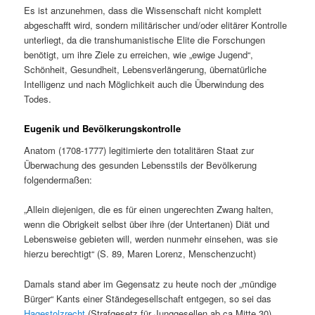
Es ist anzunehmen, dass die Wissenschaft nicht komplett
abgeschafft wird, sondern militärischer und/oder elitärer Kontrolle
unterliegt, da die transhumanistische Elite die Forschungen
benötigt, um ihre Ziele zu erreichen, wie „ewige Jugend“,
Schönheit, Gesundheit, Lebensverlängerung, übernatürliche
Intelligenz und nach Möglichkeit auch die Überwindung des
Todes.
Eugenik und Bevölkerungskontrolle
Anatom (1708-1777) legitimierte den totalitären Staat zur
Überwachung des gesunden Lebensstils der Bevölkerung
folgendermaßen:
„Allein diejenigen, die es für einen ungerechten Zwang halten,
wenn die Obrigkeit selbst über ihre (der Untertanen) Diät und
Lebensweise gebieten will, werden nunmehr einsehen, was sie
hierzu berechtigt“ (S. 89, Maren Lorenz, Menschenzucht)
Damals stand aber im Gegensatz zu heute noch der „mündige
Bürger“ Kants einer Ständegesellschaft entgegen, so sei das
Hagestolzrecht
(Strafgesetz für Junggesellen ab ca Mitte 30)