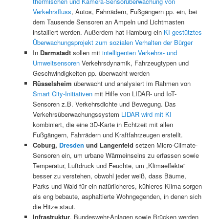
thermischen und Kamera-Sensorüberwachung von
Verkehrsfluss
, Autos, Fahrrädern, Fußgängern pp. ein, bei
dem Tausende Sensoren an Ampeln und Lichtmasten
installiert werden. Außerdem hat Hamburg ein
KI-gestütztes
Überwachungsprojekt zum sozialen Verhalten der Bürger
In
Darmstadt
sollen mit
intelligenten Verkehrs- und
Umweltsensoren
Verkehrsdynamik, Fahrzeugtypen und
Geschwindigkeiten pp. überwacht werden
Rüsselsheim
überwacht und analysiert im Rahmen von
Smart City-Initiativen
mit Hilfe von LIDAR- und IoT-
Sensoren z.B. Verkehrsdichte und Bewegung. Das
Verkehrsüberwachungssystem
LIDAR wird mit KI
kombiniert, die eine 3D-Karte in Echtzeit mit allen
Fußgängern, Fahrrädern und Kraftfahrzeugen erstellt.
Coburg,
Dresden
und Langenfeld
setzen Micro-Climate-
Sensoren ein, um urbane Wärmeinselns zu erfassen sowie
Temperatur, Luftdruck und Feuchte, um „Klimaeffekte“
besser zu verstehen, obwohl jeder weiß, dass Bäume,
Parks und Wald für ein natürlicheres, kühleres Klima sorgen
als eng bebaute, asphaltierte Wohngegenden, in denen sich
die Hitze staut.
Infrastruktur
, Bundeswehr-Anlagen sowie Brücken werden