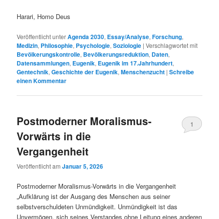
Harari, Homo Deus
Veröffentlicht unter
Agenda 2030
,
Essay/Analyse
,
Forschung
,
Medizin
,
Philosophie
,
Psychologie
,
Soziologie
|
Verschlagwortet mit
Bevölkerungskontrolle
,
Bevölkerungsreduktion
,
Daten
,
Datensammlungen
,
Eugenik
,
Eugenik im 17.Jahrhundert
,
Gentechnik
,
Geschichte der Eugenik
,
Menschenzucht
|
Schreibe
einen Kommentar
Postmoderner Moralismus-
1
Vorwärts in die
Vergangenheit
Veröffentlicht am
Januar 5, 2026
Postmoderner Moralismus-Vorwärts in die Vergangenheit
„Aufklärung ist der Ausgang des Menschen aus seiner
selbstverschuldeten Unmündigkeit. Unmündigkeit ist das
Unvermögen, sich seines Verstandes ohne Leitung eines anderen