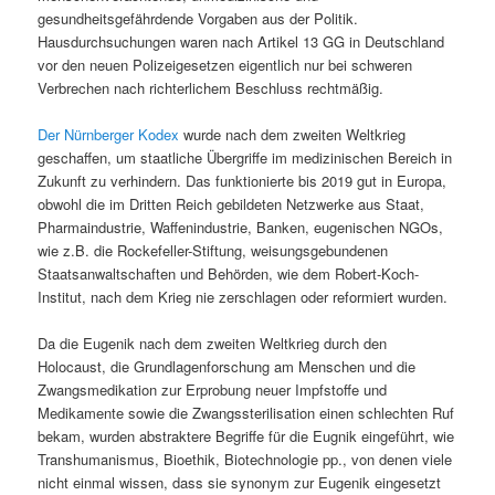
gesundheitsgefährdende Vorgaben aus der Politik.
Hausdurchsuchungen waren nach Artikel 13 GG in Deutschland
vor den neuen Polizeigesetzen eigentlich nur bei schweren
Verbrechen nach richterlichem Beschluss rechtmäßig.
Der Nürnberger Kodex
wurde nach dem zweiten Weltkrieg
geschaffen, um staatliche Übergriffe im medizinischen Bereich in
Zukunft zu verhindern. Das funktionierte bis 2019 gut in Europa,
obwohl die im Dritten Reich gebildeten Netzwerke aus Staat,
Pharmaindustrie, Waffenindustrie, Banken, eugenischen NGOs,
wie z.B. die Rockefeller-Stiftung, weisungsgebundenen
Staatsanwaltschaften und Behörden, wie dem Robert-Koch-
Institut, nach dem Krieg nie zerschlagen oder reformiert wurden.
Da die Eugenik nach dem zweiten Weltkrieg durch den
Holocaust, die Grundlagenforschung am Menschen und die
Zwangsmedikation zur Erprobung neuer Impfstoffe und
Medikamente sowie die Zwangssterilisation einen schlechten Ruf
bekam, wurden abstraktere Begriffe für die Eugnik eingeführt, wie
Transhumanismus, Bioethik, Biotechnologie pp., von denen viele
nicht einmal wissen, dass sie synonym zur Eugenik eingesetzt