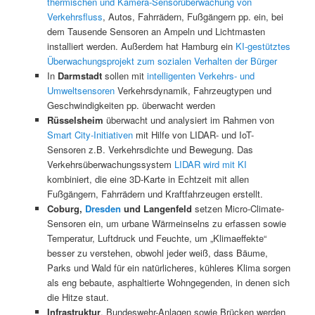
thermischen und Kamera-Sensorüberwachung von
Verkehrsfluss
, Autos, Fahrrädern, Fußgängern pp. ein, bei
dem Tausende Sensoren an Ampeln und Lichtmasten
installiert werden. Außerdem hat Hamburg ein
KI-gestütztes
Überwachungsprojekt zum sozialen Verhalten der Bürger
In
Darmstadt
sollen mit
intelligenten Verkehrs- und
Umweltsensoren
Verkehrsdynamik, Fahrzeugtypen und
Geschwindigkeiten pp. überwacht werden
Rüsselsheim
überwacht und analysiert im Rahmen von
Smart City-Initiativen
mit Hilfe von LIDAR- und IoT-
Sensoren z.B. Verkehrsdichte und Bewegung. Das
Verkehrsüberwachungssystem
LIDAR wird mit KI
kombiniert, die eine 3D-Karte in Echtzeit mit allen
Fußgängern, Fahrrädern und Kraftfahrzeugen erstellt.
Coburg,
Dresden
und Langenfeld
setzen Micro-Climate-
Sensoren ein, um urbane Wärmeinselns zu erfassen sowie
Temperatur, Luftdruck und Feuchte, um „Klimaeffekte“
besser zu verstehen, obwohl jeder weiß, dass Bäume,
Parks und Wald für ein natürlicheres, kühleres Klima sorgen
als eng bebaute, asphaltierte Wohngegenden, in denen sich
die Hitze staut.
Infrastruktur
, Bundeswehr-Anlagen sowie Brücken werden