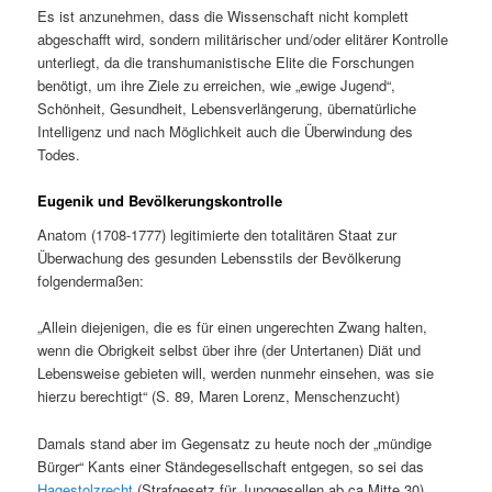
Es ist anzunehmen, dass die Wissenschaft nicht komplett
abgeschafft wird, sondern militärischer und/oder elitärer Kontrolle
unterliegt, da die transhumanistische Elite die Forschungen
benötigt, um ihre Ziele zu erreichen, wie „ewige Jugend“,
Schönheit, Gesundheit, Lebensverlängerung, übernatürliche
Intelligenz und nach Möglichkeit auch die Überwindung des
Todes.
Eugenik und Bevölkerungskontrolle
Anatom (1708-1777) legitimierte den totalitären Staat zur
Überwachung des gesunden Lebensstils der Bevölkerung
folgendermaßen:
„Allein diejenigen, die es für einen ungerechten Zwang halten,
wenn die Obrigkeit selbst über ihre (der Untertanen) Diät und
Lebensweise gebieten will, werden nunmehr einsehen, was sie
hierzu berechtigt“ (S. 89, Maren Lorenz, Menschenzucht)
Damals stand aber im Gegensatz zu heute noch der „mündige
Bürger“ Kants einer Ständegesellschaft entgegen, so sei das
Hagestolzrecht
(Strafgesetz für Junggesellen ab ca Mitte 30)