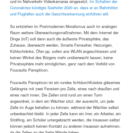
und im Nahverkehr Videokamaras eingesetzt.
Im Schatten der
Coronakrise kündigte Seehofer 2020 an, dass er an Bahnhöfen
und Flughäfen auch die Gesichtserkennung einführen will
.
So entstehen im Postmodernen Moralismus auch im analogen
Raum weitere Überwachungsmaßnahmen. Mit dem Internet der
Dinge (IoT) soll dann auch die äußerste Privatsphäre, das
Zuhause, überwacht werden. Smarte Fernseher, Heizungen,
Kühlschränke, Öfen pp. sollen ans WLAN angeschlossen und
keinen Winkel des Bürgers mehr unüberwacht lassen, keine
Privatssphäre mehr ermöglichen, ganz nach dem Vorbild von
Foucaults Panopticon.
Foucaults Panopticon ist ein rundes lichtdurchflutetes gläsernes
Gefängnis mit zwei Fenstern pro Zelle, eines nach draußen und
eines nach innen. Die Zellen sind rund um einen Turm
angeordnet, in dem ein Wächter sitzt, der ausreicht, um jede
Zelle im Auge behalten zu können, während der Wächter selbst
unbeobachtet bleibt. In jeder Zelle kann ein Irrer, ein Arbeiter, ein
Sträfling, ein Schüler untergebracht werden, die Insassen selbst
können jedoch keinen Kontakt zu anderen Insassen aufnehmen,
da die Zellen an der Seite Wände haben.