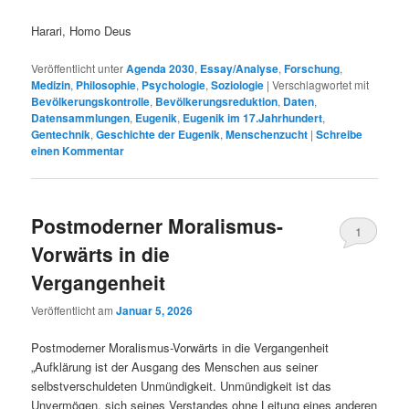
Harari, Homo Deus
Veröffentlicht unter
Agenda 2030
,
Essay/Analyse
,
Forschung
,
Medizin
,
Philosophie
,
Psychologie
,
Soziologie
|
Verschlagwortet mit
Bevölkerungskontrolle
,
Bevölkerungsreduktion
,
Daten
,
Datensammlungen
,
Eugenik
,
Eugenik im 17.Jahrhundert
,
Gentechnik
,
Geschichte der Eugenik
,
Menschenzucht
|
Schreibe
einen Kommentar
Postmoderner Moralismus-
1
Vorwärts in die
Vergangenheit
Veröffentlicht am
Januar 5, 2026
Postmoderner Moralismus-Vorwärts in die Vergangenheit
„Aufklärung ist der Ausgang des Menschen aus seiner
selbstverschuldeten Unmündigkeit. Unmündigkeit ist das
Unvermögen, sich seines Verstandes ohne Leitung eines anderen