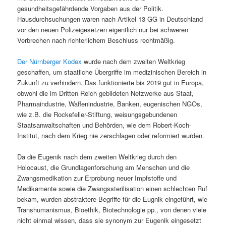
gesundheitsgefährdende Vorgaben aus der Politik.
Hausdurchsuchungen waren nach Artikel 13 GG in Deutschland
vor den neuen Polizeigesetzen eigentlich nur bei schweren
Verbrechen nach richterlichem Beschluss rechtmäßig.
Der Nürnberger Kodex
wurde nach dem zweiten Weltkrieg
geschaffen, um staatliche Übergriffe im medizinischen Bereich in
Zukunft zu verhindern. Das funktionierte bis 2019 gut in Europa,
obwohl die im Dritten Reich gebildeten Netzwerke aus Staat,
Pharmaindustrie, Waffenindustrie, Banken, eugenischen NGOs,
wie z.B. die Rockefeller-Stiftung, weisungsgebundenen
Staatsanwaltschaften und Behörden, wie dem Robert-Koch-
Institut, nach dem Krieg nie zerschlagen oder reformiert wurden.
Da die Eugenik nach dem zweiten Weltkrieg durch den
Holocaust, die Grundlagenforschung am Menschen und die
Zwangsmedikation zur Erprobung neuer Impfstoffe und
Medikamente sowie die Zwangssterilisation einen schlechten Ruf
bekam, wurden abstraktere Begriffe für die Eugnik eingeführt, wie
Transhumanismus, Bioethik, Biotechnologie pp., von denen viele
nicht einmal wissen, dass sie synonym zur Eugenik eingesetzt