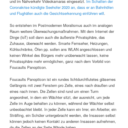
und im Nahverkehr Videokamaras eingesetzt.
Im Schatten der
Coronakrise kündigte Seehofer 2020 an, dass er an Bahnhöfen
und Flughäfen auch die Gesichtserkennung einführen will
.
So entstehen im Postmodernen Moralismus auch im analogen
Raum weitere Überwachungsmaßnahmen. Mit dem Internet der
Dinge (IoT) soll dann auch die äußerste Privatsphäre, das
Zuhause, überwacht werden. Smarte Fernseher, Heizungen,
Kühlschränke, Öfen pp. sollen ans WLAN angeschlossen und
keinen Winkel des Bürgers mehr unüberwacht lassen, keine
Privatssphäre mehr ermöglichen, ganz nach dem Vorbild von
Foucaults Panopticon.
Foucaults Panopticon ist ein rundes lichtdurchflutetes gläsernes
Gefängnis mit zwei Fenstern pro Zelle, eines nach draußen und
eines nach innen. Die Zellen sind rund um einen Turm
angeordnet, in dem ein Wächter sitzt, der ausreicht, um jede
Zelle im Auge behalten zu können, während der Wächter selbst
unbeobachtet bleibt. In jeder Zelle kann ein Irrer, ein Arbeiter, ein
Sträfling, ein Schüler untergebracht werden, die Insassen selbst
können jedoch keinen Kontakt zu anderen Insassen aufnehmen,
da die Zellen an der Seite Wände haben.