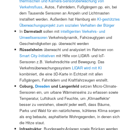
thermischen und Kamera-Sensorüberwachung von
Verkehrsfluss
, Autos, Fahrrädern, Fußgängern pp. ein, bei
dem Tausende Sensoren an Ampeln und Lichtmasten
installiert werden. Außerdem hat Hamburg ein
KI-gestütztes
Überwachungsprojekt zum sozialen Verhalten der Bürger
In
Darmstadt
sollen mit
intelligenten Verkehrs- und
Umweltsensoren
Verkehrsdynamik, Fahrzeugtypen und
Geschwindigkeiten pp. überwacht werden
Rüsselsheim
überwacht und analysiert im Rahmen von
Smart City-Initiativen
mit Hilfe von LIDAR- und IoT-
Sensoren z.B. Verkehrsdichte und Bewegung. Das
Verkehrsüberwachungssystem
LIDAR wird mit KI
kombiniert, die eine 3D-Karte in Echtzeit mit allen
Fußgängern, Fahrrädern und Kraftfahrzeugen erstellt.
Coburg,
Dresden
und Langenfeld
setzen Micro-Climate-
Sensoren ein, um urbane Wärmeinselns zu erfassen sowie
Temperatur, Luftdruck und Feuchte, um „Klimaeffekte“
besser zu verstehen, obwohl jeder weiß, dass Bäume,
Parks und Wald für ein natürlicheres, kühleres Klima sorgen
als eng bebaute, asphaltierte Wohngegenden, in denen sich
die Hitze staut.
Infrastruktur
, Bundeswehr-Anlagen sowie Brücken werden