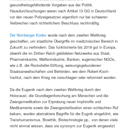
gesundheitsgefährdende Vorgaben aus der Politik.
Hausdurchsuchungen waren nach Artikel 13 GG in Deutschland
vor den neuen Polizeigesetzen eigentlich nur bei schweren
Verbrechen nach richterlichem Beschluss rechtmäßig.
Der Nürnberger Kodex
wurde nach dem zweiten Weltkrieg
geschaffen, um staatliche Übergriffe im medizinischen Bereich in
Zukunft zu verhindern. Das funktionierte bis 2019 gut in Europa,
obwohl die im Dritten Reich gebildeten Netzwerke aus Staat,
Pharmaindustrie, Waffenindustrie, Banken, eugenischen NGOs,
wie z.B. die Rockefeller-Stiftung, weisungsgebundenen
Staatsanwaltschaften und Behörden, wie dem Robert-Koch-
Institut, nach dem Krieg nie zerschlagen oder reformiert wurden.
Da die Eugenik nach dem zweiten Weltkrieg durch den
Holocaust, die Grundlagenforschung am Menschen und die
Zwangsmedikation zur Erprobung neuer Impfstoffe und
Medikamente sowie die Zwangssterilisation einen schlechten Ruf
bekam, wurden abstraktere Begriffe für die Eugnik eingeführt, wie
Transhumanismus, Bioethik, Biotechnologie pp., von denen viele
nicht einmal wissen, dass sie synonym zur Eugenik eingesetzt