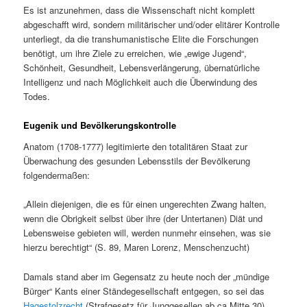
Es ist anzunehmen, dass die Wissenschaft nicht komplett
abgeschafft wird, sondern militärischer und/oder elitärer Kontrolle
unterliegt, da die transhumanistische Elite die Forschungen
benötigt, um ihre Ziele zu erreichen, wie „ewige Jugend“,
Schönheit, Gesundheit, Lebensverlängerung, übernatürliche
Intelligenz und nach Möglichkeit auch die Überwindung des
Todes.
Eugenik und Bevölkerungskontrolle
Anatom (1708-1777) legitimierte den totalitären Staat zur
Überwachung des gesunden Lebensstils der Bevölkerung
folgendermaßen:
„Allein diejenigen, die es für einen ungerechten Zwang halten,
wenn die Obrigkeit selbst über ihre (der Untertanen) Diät und
Lebensweise gebieten will, werden nunmehr einsehen, was sie
hierzu berechtigt“ (S. 89, Maren Lorenz, Menschenzucht)
Damals stand aber im Gegensatz zu heute noch der „mündige
Bürger“ Kants einer Ständegesellschaft entgegen, so sei das
Hagestolzrecht
(Strafgesetz für Junggesellen ab ca Mitte 30)