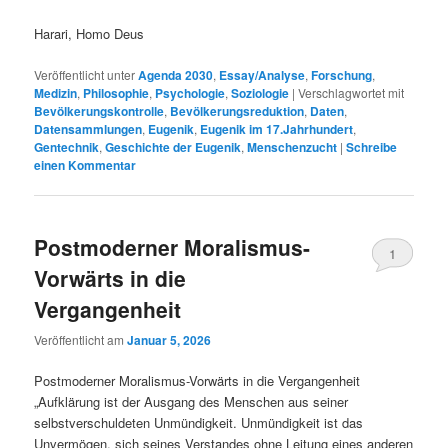
Harari, Homo Deus
Veröffentlicht unter
Agenda 2030
,
Essay/Analyse
,
Forschung
,
Medizin
,
Philosophie
,
Psychologie
,
Soziologie
|
Verschlagwortet mit
Bevölkerungskontrolle
,
Bevölkerungsreduktion
,
Daten
,
Datensammlungen
,
Eugenik
,
Eugenik im 17.Jahrhundert
,
Gentechnik
,
Geschichte der Eugenik
,
Menschenzucht
|
Schreibe
einen Kommentar
Postmoderner Moralismus-
1
Vorwärts in die
Vergangenheit
Veröffentlicht am
Januar 5, 2026
Postmoderner Moralismus-Vorwärts in die Vergangenheit
„Aufklärung ist der Ausgang des Menschen aus seiner
selbstverschuldeten Unmündigkeit. Unmündigkeit ist das
Unvermögen, sich seines Verstandes ohne Leitung eines anderen