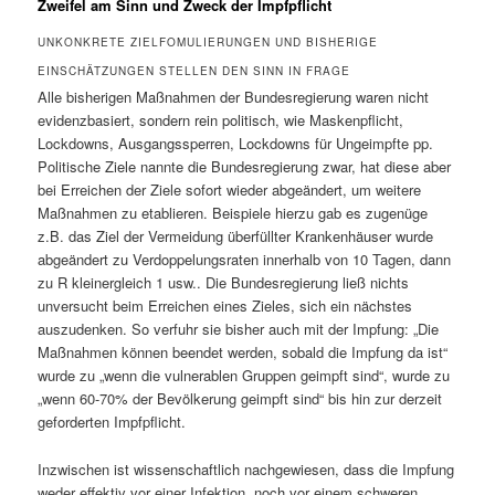
Zweifel am Sinn und Zweck der Impfpflicht
UNKONKRETE ZIELFOMULIERUNGEN UND BISHERIGE
EINSCHÄTZUNGEN STELLEN DEN SINN IN FRAGE
Alle bisherigen Maßnahmen der Bundesregierung waren nicht
evidenzbasiert, sondern rein politisch, wie Maskenpflicht,
Lockdowns, Ausgangssperren, Lockdowns für Ungeimpfte pp.
Politische Ziele nannte die Bundesregierung zwar, hat diese aber
bei Erreichen der Ziele sofort wieder abgeändert, um weitere
Maßnahmen zu etablieren. Beispiele hierzu gab es zugenüge
z.B. das Ziel der Vermeidung überfüllter Krankenhäuser wurde
abgeändert zu Verdoppelungsraten innerhalb von 10 Tagen, dann
zu R kleinergleich 1 usw.. Die Bundesregierung ließ nichts
unversucht beim Erreichen eines Zieles, sich ein nächstes
auszudenken. So verfuhr sie bisher auch mit der Impfung: „Die
Maßnahmen können beendet werden, sobald die Impfung da ist“
wurde zu „wenn die vulnerablen Gruppen geimpft sind“, wurde zu
„wenn 60-70% der Bevölkerung geimpft sind“ bis hin zur derzeit
geforderten Impfpflicht.
Inzwischen ist wissenschaftlich nachgewiesen, dass die Impfung
weder effektiv vor einer Infektion, noch vor einem schweren