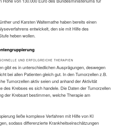
n Höhe von 130.000 Euro des Bundesministeriums für
 Günther und Karsten Waltemathe haben bereits einen
yseverfahrens entwickelt, den sie mit Hilfe des
Stufe heben wollen.
ientengruppierung
SCHNELLE UND ERFOLGREICHE THERAPIEN
n gibt es in unterschiedlichen Ausprägungen, deswegen
cht bei allen Patienten gleich gut. In den Tumorzellen z.B.
che Tumorzellen aktiv seien und anhand der Aktivität
e des Krebses es sich handele. Die Daten der Tumorzellen
ung der Krebsart bestimmen, welche Therapie am
pierung ließe komplexe Verfahren mit Hilfe von KI
gen, sodass differenzierte Krankheitseinschätzungen