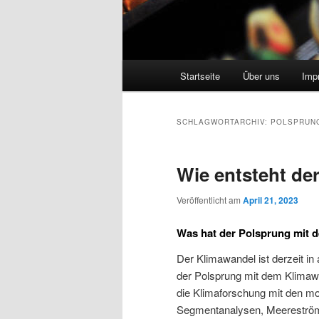
Hauptmenü
Startseite
Über uns
Imp
SCHLAGWORTARCHIV:
POLSPRUN
Wie entsteht de
Veröffentlicht am
April 21, 2023
Was hat der Polsprung mit 
Der Klimawandel ist derzeit i
der Polsprung mit dem Klimaw
die Klimaforschung mit den m
Segmentanalysen, Meereströme