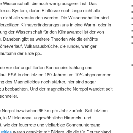
e Wissenschaft, die noch wenig ausgereift ist. Das
exes System, deren Einflüsse noch lange nicht alle
 nicht alle verstanden werden. Die Wissenschaftler sind
e derzeitigen Klimaveränderungen uns in eine Warm- oder in
ärung der Wissenschaft für den Klimawandel ist der von
. Daneben gibt es weitere Theorien wie die erhöhte
römeverlauf, Vulkanausbrüche, die runder, weniger
laufbahn der Erde pp..
de vor der ungefilterten Sonneneinstrahlung und
t laut ESA in den letzten 180 Jahren um 10% abgenommen.
ng des Magnetfeldes noch stärker, hier sind sogar
u beobachten. Und der magnetische Nordpol wandert seit
chneller.
 Norpol inzwischen 65 km pro Jahr zurück. Seit letztem
n, in Mitteleuropa, ungewöhnliche Himmels- und
 wie der feuerrote und vielfarbige Sonnenuntergang
nities
waren gespickt mit Bildern, die die für Deutschland