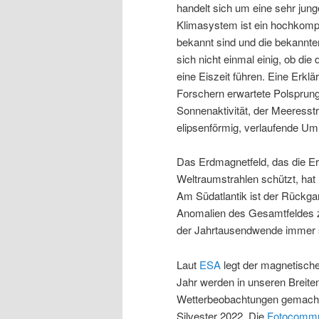
handelt sich um eine sehr jung
Klimasystem ist ein hochkompl
bekannt sind und die bekannten
sich nicht einmal einig, ob di
eine Eiszeit führen. Eine Erkl
Forschern erwartete Polsprung
Sonnenaktivität, der Meeresst
elipsenförmig, verlaufende Um
Das Erdmagnetfeld, das die Er
Weltraumstrahlen schützt, ha
Am Südatlantik ist der Rückga
Anomalien des Gesamtfeldes z
der Jahrtausendwende immer s
Laut
ESA
legt der magnetische
Jahr werden in unseren Breite
Wetterbeobachtungen gemacht,
Silvester 2022. Die
Fotocommu