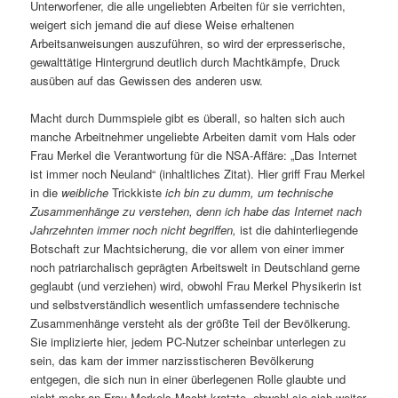
Unterworfener, die alle ungeliebten Arbeiten für sie verrichten,
weigert sich jemand die auf diese Weise erhaltenen
Arbeitsanweisungen auszuführen, so wird der erpresserische,
gewalttätige Hintergrund deutlich durch Machtkämpfe, Druck
ausüben auf das Gewissen des anderen usw.
Macht durch Dummspiele gibt es überall, so halten sich auch
manche Arbeitnehmer ungeliebte Arbeiten damit vom Hals oder
Frau Merkel die Verantwortung für die NSA-Affäre: „Das Internet
ist immer noch Neuland“ (inhaltliches Zitat). Hier griff Frau Merkel
in die
weibliche
Trickkiste
ich bin zu dumm, um technische
Zusammenhänge zu verstehen, denn ich habe das Internet nach
Jahrzehnten immer noch nicht begriffen,
ist die dahinterliegende
Botschaft zur Machtsicherung, die vor allem von einer immer
noch patriarchalisch geprägten Arbeitswelt in Deutschland gerne
geglaubt (und verziehen) wird, obwohl Frau Merkel Physikerin ist
und selbstverständlich wesentlich umfassendere technische
Zusammenhänge versteht als der größte Teil der Bevölkerung.
Sie implizierte hier, jedem PC-Nutzer scheinbar unterlegen zu
sein, das kam der immer narzisstischeren Bevölkerung
entgegen, die sich nun in einer überlegenen Rolle glaubte und
nicht mehr an Frau Merkels Macht kratzte, obwohl sie sich weiter