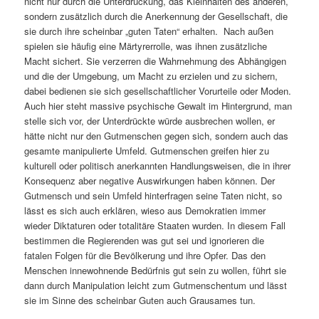
nicht nur durch die Unterdrückung, das Kleinhalten des anderen,
sondern zusätzlich durch die Anerkennung der Gesellschaft, die
sie durch ihre scheinbar „guten Taten“ erhalten. Nach außen
spielen sie häufig eine Märtyrerrolle, was ihnen zusätzliche
Macht sichert. Sie verzerren die Wahrnehmung des Abhängigen
und die der Umgebung, um Macht zu erzielen und zu sichern,
dabei bedienen sie sich gesellschaftlicher Vorurteile oder Moden.
Auch hier steht massive psychische Gewalt im Hintergrund, man
stelle sich vor, der Unterdrückte würde ausbrechen wollen, er
hätte nicht nur den Gutmenschen gegen sich, sondern auch das
gesamte manipulierte Umfeld. Gutmenschen greifen hier zu
kulturell oder politisch anerkannten Handlungsweisen, die in ihrer
Konsequenz aber negative Auswirkungen haben können. Der
Gutmensch und sein Umfeld hinterfragen seine Taten nicht, so
lässt es sich auch erklären, wieso aus Demokratien immer
wieder Diktaturen oder totalitäre Staaten wurden. In diesem Fall
bestimmen die Regierenden was gut sei und ignorieren die
fatalen Folgen für die Bevölkerung und ihre Opfer. Das den
Menschen innewohnende Bedürfnis gut sein zu wollen, führt sie
dann durch Manipulation leicht zum Gutmenschentum und lässt
sie im Sinne des scheinbar Guten auch Grausames tun.