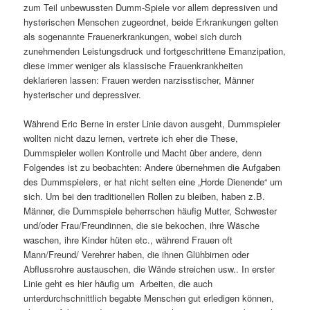
zum Teil unbewussten Dumm-Spiele vor allem depressiven und
hysterischen Menschen zugeordnet, beide Erkrankungen gelten
als sogenannte Frauenerkrankungen, wobei sich durch
zunehmenden Leistungsdruck und fortgeschrittene Emanzipation,
diese immer weniger als klassische Frauenkrankheiten
deklarieren lassen: Frauen werden narzisstischer, Männer
hysterischer und depressiver.
Während Eric Berne in erster Linie davon ausgeht, Dummspieler
wollten nicht dazu lernen, vertrete ich eher die These,
Dummspieler wollen Kontrolle und Macht über andere, denn
Folgendes ist zu beobachten: Andere übernehmen die Aufgaben
des Dummspielers, er hat nicht selten eine „Horde Dienende“ um
sich. Um bei den traditionellen Rollen zu bleiben, haben z.B.
Männer, die Dummspiele beherrschen häufig Mutter, Schwester
und/oder Frau/Freundinnen, die sie bekochen, ihre Wäsche
waschen, ihre Kinder hüten etc., während Frauen oft
Mann/Freund/ Verehrer haben, die ihnen Glühbirnen oder
Abflussrohre austauschen, die Wände streichen usw.. In erster
Linie geht es hier häufig um Arbeiten, die auch
unterdurchschnittlich begabte Menschen gut erledigen können,