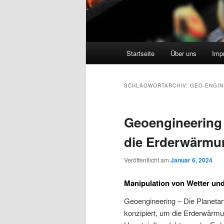
Hauptmenü
Startseite
Über uns
Imp
SCHLAGWORTARCHIV:
GEO-ENGIN
Geoengineering
die Erderwärmu
Veröffentlicht am
Januar 6, 2024
Manipulation von Wetter un
Geoengineering – Die Planeta
konzipiert, um die Erderwärmu