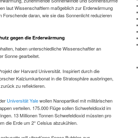
rderwärmung, zunehmende Sonnenwinde und Sonnenstürme
agen laut Wissenschaftlern maßgeblich zur Erderwärmung
n Forschende daran, wie sie das Sonnenlicht reduzieren
hutz gegen die Erderwärmung
alten, haben unterschiedliche Wissenschaftler an
r Sonne gearbeitet.
Projekt der Harvard Universität. Inspiriert durch die
orscher Kalziumkarbonat in die Stratosphäre ausbringen,
zurück zu reflektieren.
der
Universität Yale
wollen Nanopartikel mit militärischen
ppen verteilen. 175.000 Flüge sollen Schwefeldioxid im
ingen. 13 Millionen Tonnen Schwefeldioxid müssten pro
um die Erde um 2° Celsius abzukühlen.
achusetts will ultradünne Space Bubbles aus