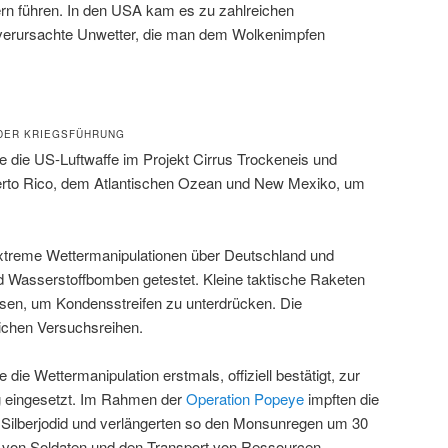
rn führen. In den USA kam es zu zahlreichen
verursachte Unwetter, die man dem Wolkenimpfen
 DER KRIEGSFÜHRUNG
 die US-Luftwaffe im Projekt Cirrus Trockeneis und
uerto Rico, dem Atlantischen Ozean und New Mexiko, um
extreme Wettermanipulationen über Deutschland und
Wasserstoffbomben getestet. Kleine taktische Raketen
sen, um Kondensstreifen zu unterdrücken. Die
ichen Versuchsreihen.
ie Wettermanipulation erstmals, offiziell bestätigt, zur
g eingesetzt. Im Rahmen der
Operation Popeye
impften die
t Silberjodid und verlängerten so den Monsunregen um 30
g von Soldaten und den Transport von Ressourcen