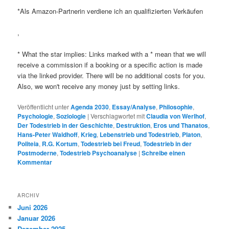
*Als Amazon-Partnerin verdiene ich an qualifizierten Verkäufen
,
* What the star implies: Links marked with a * mean that we will
receive a commission if a booking or a specific action is made
via the linked provider. There will be no additional costs for you.
Also, we won't receive any money just by setting links.
Veröffentlicht unter
Agenda 2030
,
Essay/Analyse
,
Philosophie
,
Psychologie
,
Soziologie
|
Verschlagwortet mit
Claudia von Werlhof
,
Der Todestrieb in der Geschichte
,
Destruktion
,
Eros und Thanatos
,
Hans-Peter Waldhoff
,
Krieg
,
Lebenstrieb und Todestrieb
,
Platon
,
Politeia
,
R.G. Kortum
,
Todestrieb bei Freud
,
Todestrieb in der
Postmoderne
,
Todestrieb Psychoanalyse
|
Schreibe einen
Kommentar
ARCHIV
Juni 2026
Januar 2026
Dezember 2025