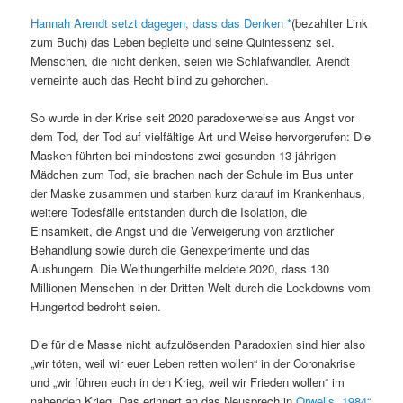
Hannah Arendt setzt dagegen, dass das Denken
(bezahlter Link
zum Buch) das Leben begleite und seine Quintessenz sei.
Menschen, die nicht denken, seien wie Schlafwandler. Arendt
verneinte auch das Recht blind zu gehorchen.
So wurde in der Krise seit 2020 paradoxerweise aus Angst vor
dem Tod, der Tod auf vielfältige Art und Weise hervorgerufen: Die
Masken führten bei mindestens zwei gesunden 13-jährigen
Mädchen zum Tod, sie brachen nach der Schule im Bus unter
der Maske zusammen und starben kurz darauf im Krankenhaus,
weitere Todesfälle entstanden durch die Isolation, die
Einsamkeit, die Angst und die Verweigerung von ärztlicher
Behandlung sowie durch die Genexperimente und das
Aushungern. Die Welthungerhilfe meldete 2020, dass 130
Millionen Menschen in der Dritten Welt durch die Lockdowns vom
Hungertod bedroht seien.
Die für die Masse nicht aufzulösenden Paradoxien sind hier also
„wir töten, weil wir euer Leben retten wollen“ in der Coronakrise
und „wir führen euch in den Krieg, weil wir Frieden wollen“ im
nahenden Krieg. Das erinnert an das Neusprech in
Orwells „1984“