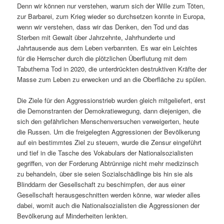
Denn wir können nur verstehen, warum sich der Wille zum Töten,
zur Barbarei, zum Krieg wieder so durchsetzen konnte in Europa,
wenn wir verstehen, dass wir das Denken, den Tod und das
Sterben mit Gewalt über Jahrzehnte, Jahrhunderte und
Jahrtausende aus dem Leben verbannten. Es war ein Leichtes
für die Herrscher durch die plötzlichen Überflutung mit dem
Tabuthema Tod in 2020, die unterdrückten destruktiven Kräfte der
Masse zum Leben zu erwecken und an die Oberfläche zu spülen.
Die Ziele für den Aggressionstrieb wurden gleich mitgeliefert, erst
die Demonstranten der Demokratiewegung, dann diejenigen, die
sich den gefährlichen Menschenversuchen verweigerten, heute
die Russen. Um die freigelegten Aggressionen der Bevölkerung
auf ein bestimmtes Ziel zu steuern, wurde die Zensur eingeführt
und tief in die Tasche des Vokabulars der Nationalsozialisten
gegriffen, von der Forderung Abtrünnige nicht mehr medizinsch
zu behandeln, über sie seien Sozialschädlinge bis hin sie als
Blinddarm der Gesellschaft zu beschimpfen, der aus einer
Gesellschaft herausgeschnitten werden könne, war wieder alles
dabei, womit auch die Nationalsozialisten die Aggressionen der
Bevölkerung auf Minderheiten lenkten.