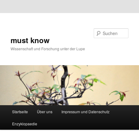
Zum primären Inhalt springen
Zum
Zum sekundären Inhalt springen
Inhalt
springen
Suchen
must know
Wissenschaft und Forschung unter der Lupe
Hauptmenü
Startseite
Über uns
Impressum und Datenschutz
Enzyklopaedie