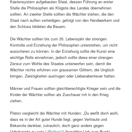
Kastensystem aufgebauten Staat, dessen Führung an erster
Stelle die Philosophen als Klügste des Landes übernehmen
sollten. An zweiter Stelle sollten die Wächter stehen, die den
Staat nach außen verteidigen, gefolgt von den Handwerkern und
den Schluss bildeten die Bauern.
Die Wächter sollten bis zum 35. Lebensjahr der strengen
Kontrolle und Erziehung der Philosophen unterstehen, um nicht
ausscheren zu können. In der Erziehung sollte die Kunst eine
wichtige Rolle einnehmen, jedoch sollte diese einer strengen
Zensur zum Wohle des Staates unterworfen sein, damit die
Wächter nichts erfuhren von grausamen Göttern, die Unglück
bringen, Zwistigkeiten austrugen oder Liebesabenteuer hatten.
Männer und Frauen sollten gleichberechtigte Krieger sein und die
Kinder der Wächter sollten als Zuschauer mit in den Krieg
ziehen.
Platon vergleicht die Wächter mit Hunden: „Du weißt doch wohl,
dass es in der Art guter Hunde liegt, gegen Vertraute und
Bekannte dankbar, zutraulich, doch ganz anders gegen
Unbekannte zu sein.“ (
Politeia
) (bezahlter Link zum Buch)