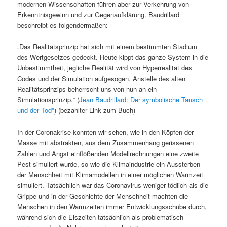
modernen Wissenschaften führen aber zur Verkehrung von
Erkenntnisgewinn und zur Gegenaufklärung. Baudrillard
beschreibt es folgendermaßen:
„Das Realitätsprinzip hat sich mit einem bestimmten Stadium
des Wertgesetzes gedeckt. Heute kippt das ganze System in die
Unbestimmtheit, jegliche Realität wird von Hyperrealität des
Codes und der Simulation aufgesogen. Anstelle des alten
Realitätsprinzips beherrscht uns von nun an ein
Simulationsprinzip.“ (
Jean Baudrillard: Der symbolische Tausch
und der Tod
) (bezahlter Link zum Buch)
In der Coronakrise konnten wir sehen, wie in den Köpfen der
Masse mit abstrakten, aus dem Zusammenhang gerissenen
Zahlen und Angst einflößenden Modellrechnungen eine zweite
Pest simuliert wurde, so wie die Klimaindustrie ein Aussterben
der Menschheit mit Klimamodellen in einer möglichen Warmzeit
simuliert. Tatsächlich war das Coronavirus weniger tödlich als die
Grippe und in der Geschichte der Menschheit machten die
Menschen in den Warmzeiten immer Entwicklungsschübe durch,
während sich die Eiszeiten tatsächlich als problematisch