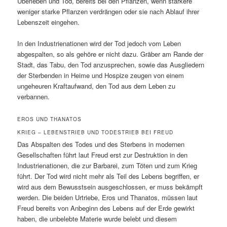
Überleben und Tod, bereits bei den Pflanzen, wenn stärkere
weniger starke Pflanzen verdrängen oder sie nach Ablauf ihrer
Lebenszeit eingehen.
In den Industrienationen wird der Tod jedoch vom Leben
abgespalten, so als gehöre er nicht dazu. Gräber am Rande der
Stadt, das Tabu, den Tod anzusprechen, sowie das Ausgliedern
der Sterbenden in Heime und Hospize zeugen von einem
ungeheuren Kraftaufwand, den Tod aus dem Leben zu
verbannen.
EROS UND THANATOS
KRIEG – LEBENSTRIEB UND TODESTRIEB BEI FREUD
Das Abspalten des Todes und des Sterbens in modernen
Gesellschaften führt laut Freud erst zur Destruktion in den
Industrienationen, die zur Barbarei, zum Töten und zum Krieg
führt. Der Tod wird nicht mehr als Teil des Lebens begriffen, er
wird aus dem Bewusstsein ausgeschlossen, er muss bekämpft
werden. Die beiden Urtriebe, Eros und Thanatos, müssen laut
Freud bereits von Anbeginn des Lebens auf der Erde gewirkt
haben, die unbelebte Materie wurde belebt und diesem