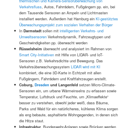
thermischen und Kamera-Sensorüberwachung von
Verkehrsfluss
, Autos, Fahrrädern, Fußgängern pp. ein, bei
dem Tausende Sensoren an Ampeln und Lichtmasten
installiert werden. Außerdem hat Hamburg ein
KI-gestütztes
Überwachungsprojekt zum sozialen Verhalten der Bürger
In
Darmstadt
sollen mit
intelligenten Verkehrs- und
Umweltsensoren
Verkehrsdynamik, Fahrzeugtypen und
Geschwindigkeiten pp. überwacht werden
Rüsselsheim
überwacht und analysiert im Rahmen von
Smart City-Initiativen
mit Hilfe von LIDAR- und IoT-
Sensoren z.B. Verkehrsdichte und Bewegung. Das
Verkehrsüberwachungssystem
LIDAR wird mit KI
kombiniert, die eine 3D-Karte in Echtzeit mit allen
Fußgängern, Fahrrädern und Kraftfahrzeugen erstellt.
Coburg,
Dresden
und Langenfeld
setzen Micro-Climate-
Sensoren ein, um urbane Wärmeinselns zu erfassen sowie
Temperatur, Luftdruck und Feuchte, um „Klimaeffekte“
besser zu verstehen, obwohl jeder weiß, dass Bäume,
Parks und Wald für ein natürlicheres, kühleres Klima sorgen
als eng bebaute, asphaltierte Wohngegenden, in denen sich
die Hitze staut.
Infrastruktur
, Bundeswehr-Anlagen sowie Brücken werden