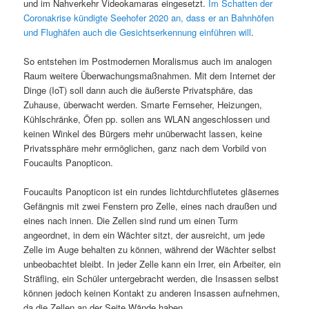
und im Nahverkehr Videokamaras eingesetzt.
Im Schatten der
Coronakrise kündigte Seehofer 2020 an, dass er an Bahnhöfen
und Flughäfen auch die Gesichtserkennung einführen will
.
So entstehen im Postmodernen Moralismus auch im analogen
Raum weitere Überwachungsmaßnahmen. Mit dem Internet der
Dinge (IoT) soll dann auch die äußerste Privatsphäre, das
Zuhause, überwacht werden. Smarte Fernseher, Heizungen,
Kühlschränke, Öfen pp. sollen ans WLAN angeschlossen und
keinen Winkel des Bürgers mehr unüberwacht lassen, keine
Privatssphäre mehr ermöglichen, ganz nach dem Vorbild von
Foucaults Panopticon.
Foucaults Panopticon ist ein rundes lichtdurchflutetes gläsernes
Gefängnis mit zwei Fenstern pro Zelle, eines nach draußen und
eines nach innen. Die Zellen sind rund um einen Turm
angeordnet, in dem ein Wächter sitzt, der ausreicht, um jede
Zelle im Auge behalten zu können, während der Wächter selbst
unbeobachtet bleibt. In jeder Zelle kann ein Irrer, ein Arbeiter, ein
Sträfling, ein Schüler untergebracht werden, die Insassen selbst
können jedoch keinen Kontakt zu anderen Insassen aufnehmen,
da die Zellen an der Seite Wände haben.