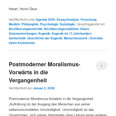
Harari, Homo Deus
Veröffentlicht unter
Agenda 2030
,
Essay/Analyse
,
Forschung
,
Medizin
,
Philosophie
,
Psychologie
,
Soziologie
|
Verschlagwortet mit
Bevölkerungskontrolle
,
Bevölkerungsreduktion
,
Daten
,
Datensammlungen
,
Eugenik
,
Eugenik im 17.Jahrhundert
,
Gentechnik
,
Geschichte der Eugenik
,
Menschenzucht
|
Schreibe
einen Kommentar
Postmoderner Moralismus-
1
Vorwärts in die
Vergangenheit
Veröffentlicht am
Januar 5, 2026
Postmoderner Moralismus-Vorwärts in die Vergangenheit
„Aufklärung ist der Ausgang des Menschen aus seiner
selbstverschuldeten Unmündigkeit. Unmündigkeit ist das
Unvermögen, sich seines Verstandes ohne Leitung eines anderen