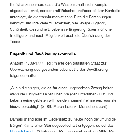
Es ist anzunehmen, dass die Wissenschaft nicht komplett
abgeschafft wird, sondern militärischer und/oder elitärer Kontrolle
unterliegt, da die transhumanistische Elite die Forschungen
benötigt, um ihre Ziele zu erreichen, wie „ewige Jugend“,
Schönheit, Gesundheit, Lebensverlängerung, übernatürliche
Intelligenz und nach Möglichkeit auch die Überwindung des
Todes.
Eugenik und Bevölkerungskontrolle
Anatom (1708-1777) legitimierte den totalitären Staat zur
Überwachung des gesunden Lebensstils der Bevölkerung
folgendermaßen:
„Allein diejenigen, die es für einen ungerechten Zwang halten,
wenn die Obrigkeit selbst über ihre (der Untertanen) Diät und
Lebensweise gebieten will, werden nunmehr einsehen, was sie
hierzu berechtigt“ (S. 89, Maren Lorenz, Menschenzucht)
Damals stand aber im Gegensatz zu heute noch der „mündige
Bürger“ Kants einer Ständegesellschaft entgegen, so sei das
Hagestolzrecht
(Strafgesetz für Junggesellen ab ca Mitte 30)