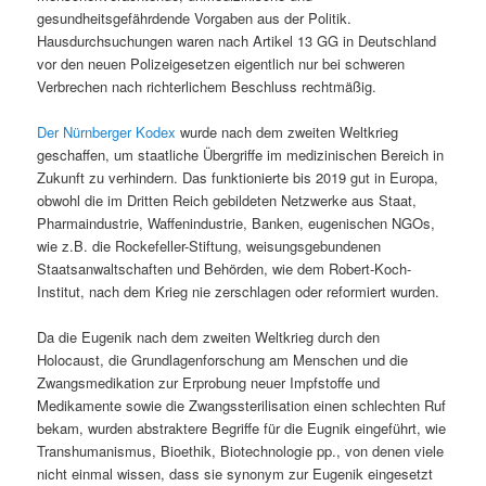
gesundheitsgefährdende Vorgaben aus der Politik.
Hausdurchsuchungen waren nach Artikel 13 GG in Deutschland
vor den neuen Polizeigesetzen eigentlich nur bei schweren
Verbrechen nach richterlichem Beschluss rechtmäßig.
Der Nürnberger Kodex
wurde nach dem zweiten Weltkrieg
geschaffen, um staatliche Übergriffe im medizinischen Bereich in
Zukunft zu verhindern. Das funktionierte bis 2019 gut in Europa,
obwohl die im Dritten Reich gebildeten Netzwerke aus Staat,
Pharmaindustrie, Waffenindustrie, Banken, eugenischen NGOs,
wie z.B. die Rockefeller-Stiftung, weisungsgebundenen
Staatsanwaltschaften und Behörden, wie dem Robert-Koch-
Institut, nach dem Krieg nie zerschlagen oder reformiert wurden.
Da die Eugenik nach dem zweiten Weltkrieg durch den
Holocaust, die Grundlagenforschung am Menschen und die
Zwangsmedikation zur Erprobung neuer Impfstoffe und
Medikamente sowie die Zwangssterilisation einen schlechten Ruf
bekam, wurden abstraktere Begriffe für die Eugnik eingeführt, wie
Transhumanismus, Bioethik, Biotechnologie pp., von denen viele
nicht einmal wissen, dass sie synonym zur Eugenik eingesetzt