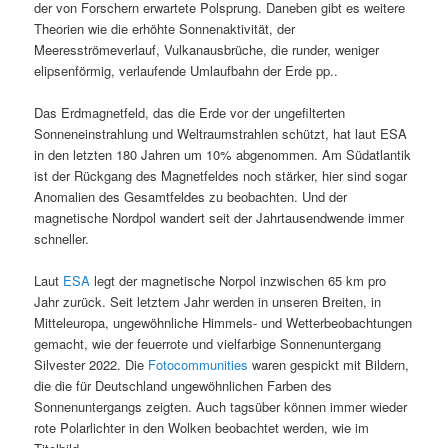
der von Forschern erwartete Polsprung. Daneben gibt es weitere
Theorien wie die erhöhte Sonnenaktivität, der
Meeresströmeverlauf, Vulkanausbrüche, die runder, weniger
elipsenförmig, verlaufende Umlaufbahn der Erde pp..
Das Erdmagnetfeld, das die Erde vor der ungefilterten
Sonneneinstrahlung und Weltraumstrahlen schützt, hat laut ESA
in den letzten 180 Jahren um 10% abgenommen. Am Südatlantik
ist der Rückgang des Magnetfeldes noch stärker, hier sind sogar
Anomalien des Gesamtfeldes zu beobachten. Und der
magnetische Nordpol wandert seit der Jahrtausendwende immer
schneller.
Laut
ESA
legt der magnetische Norpol inzwischen 65 km pro
Jahr zurück. Seit letztem Jahr werden in unseren Breiten, in
Mitteleuropa, ungewöhnliche Himmels- und Wetterbeobachtungen
gemacht, wie der feuerrote und vielfarbige Sonnenuntergang
Silvester 2022. Die
Fotocommunities
waren gespickt mit Bildern,
die die für Deutschland ungewöhnlichen Farben des
Sonnenuntergangs zeigten. Auch tagsüber können immer wieder
rote Polarlichter in den Wolken beobachtet werden, wie im