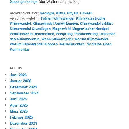
Geoengineerings
(der Wettermanipulation)
Veröffentlicht unter
Geologie
,
Klima
,
Physik
,
Umwelt
|
Verschlagwortet mit
Fakten Klimawandel
,
Klimakatastrophe
,
Klimawandel
,
Klimawandel Auswirkungen
,
Klimawandel erklärt
,
Klimawandel Grundlagen
,
Magnetfeld
,
Magnetischer Nordpol
,
Polarlichter in Deutschland
,
Polsprung
,
Polwanderung
,
Ursachen
des Klimawandels
,
Wann Klimawandel
,
Warum Klimawandel
,
Warum Klimawandel stoppen
,
Wetterleuchten
|
Schreibe einen
Kommentar
ARCHIV
Juni 2026
Januar 2026
Dezember 2025
September 2025
Juni 2025
April 2025
März 2025
Februar 2025
Dezember 2024