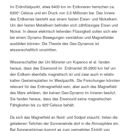
Im Erdmittelpunkt, etwa 6400 km im Erdinneren herrschen ca.
6300° Celsius und ein Druck von 3,5 Millionen bar. Das Innere
des Erdkernes besteht aus einem festen Eisen- und Nickelkern.
Um den festen Metallkern befinden sich zähflüssiges Eisen und
Nickel. In dieser elektrisch leitenden Flüssigkeit sollen sich wie
bei einem Dynamo Bewegungen verstärken und Magnetfelder
ausbilden können. Die Theorie des Geo-Dynamos ist
wissenschaftlich umstritten.
Wissenschaftler der Uni Münster um Kupenco et al. fanden
heraus, dass das Eisenoxid im Erdmantel 35-2900 km tief um
den Erdkern ebenfalls magnetisch ist und zwar auch in relativ
kalten Gesteinsplatten im Westpazifik. Die Forschungen könnten
relevant für das Erdmagnetfeld sein, aber auch das Magnetfeld
des Mars erklären, der keinen Geo-Dynamo im Inneren besitzt.
Sie fanden heraus, dass das Eisenoxid seine magnetischen
Fähigkeiten bis zu 925°Celsius behält.
Da sich das Magnetfeld an Nord- und Südpol staucht, treten die
geladenen Teilchen der Sonnenwinde dort in die Atmosphäre ein.
Bei Sonnenstürmen kommt es zum vermehrten Eintritt von