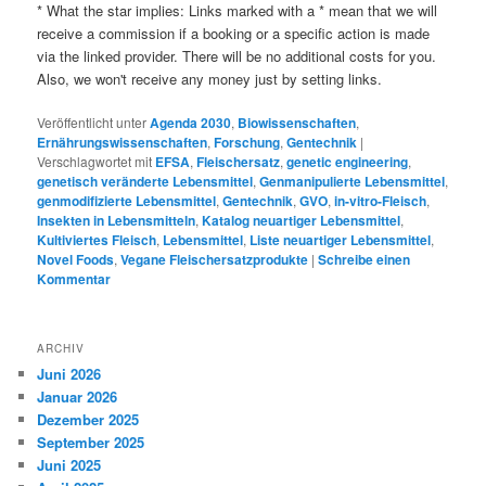
* What the star implies: Links marked with a * mean that we will
receive a commission if a booking or a specific action is made
via the linked provider. There will be no additional costs for you.
Also, we won't receive any money just by setting links.
Veröffentlicht unter
Agenda 2030
,
Biowissenschaften
,
Ernährungswissenschaften
,
Forschung
,
Gentechnik
|
Verschlagwortet mit
EFSA
,
Fleischersatz
,
genetic engineering
,
genetisch veränderte Lebensmittel
,
Genmanipulierte Lebensmittel
,
genmodifizierte Lebensmittel
,
Gentechnik
,
GVO
,
in-vitro-Fleisch
,
Insekten in Lebensmitteln
,
Katalog neuartiger Lebensmittel
,
Kultiviertes Fleisch
,
Lebensmittel
,
Liste neuartiger Lebensmittel
,
Novel Foods
,
Vegane Fleischersatzprodukte
|
Schreibe einen
Kommentar
ARCHIV
Juni 2026
Januar 2026
Dezember 2025
September 2025
Juni 2025