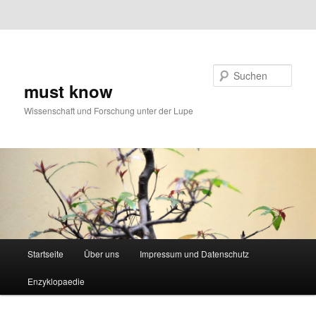
Zum primären Inhalt springen
Zum
Zum sekundären Inhalt springen
Inhalt
springen
Suchen
must know
Wissenschaft und Forschung unter der Lupe
Hauptmenü
Startseite
Über uns
Impressum und Datenschutz
Enzyklopaedie