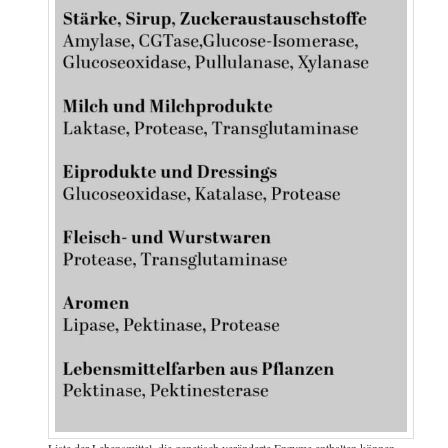
Liste der Lebensmittel, die genetisch veränderte Enzyme enthalten können